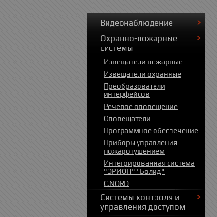
Видеонаблюдение
Охранно-пожарные
системы
Извещатели пожарные
Извещатели охранные
Преобразователи
интерфейсов
Речевое оповещение
Оповещатели
Программное обеспечение
Приборы управления
пожаротушением
Интегрированная система
"ОРИОН" "Болид"
C.NORD
Системы контроля и
управления доступом