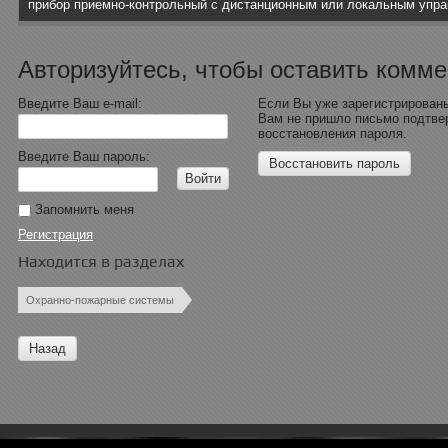
прибор приемно-контрольный с дистанционным или локальным упр
Авторизуйтесь, чтобы оставить комм
Введите Ваш e-mail:
Если Вы уже зарегистрированы
Вам не пришло письмо подтве
восстановления пароля.
Введите Ваш пароль:
Восстановить пароль
Войти
Запомнить меня
Регистрация
Находится в разделах
Охранно-пожарные системы
Назад