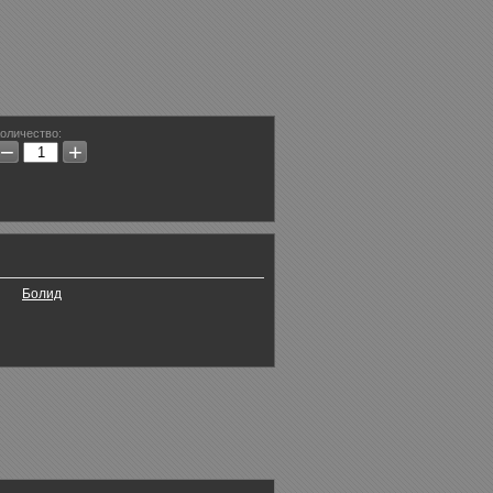
оличество:
−
+
Болид