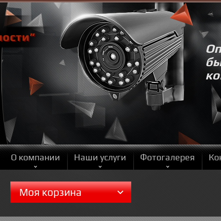
Оп
бы
ко
О компании
Наши услуги
Фотогалерея
Ко
Моя корзина