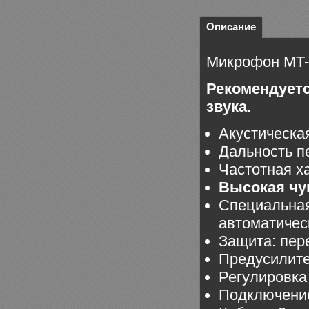
Описание
Микрофон МT-
Рекомендуетс
звука.
Акустическая
Дальность пе
Частотная х
Высокая чу
Специальная
автоматичес
Защита: пер
Предусилите
Регулировка 
Подключение