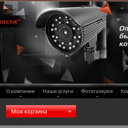
Оп
бы
ко
О компании
Наши услуги
Фотогалерея
Ко
Моя корзина