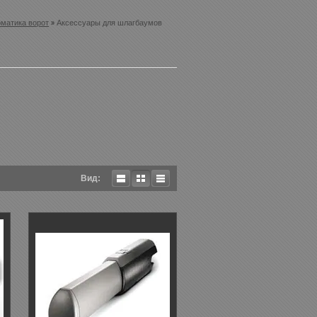
матика ворот
Аксессуары для шлагбаумов
Вид: