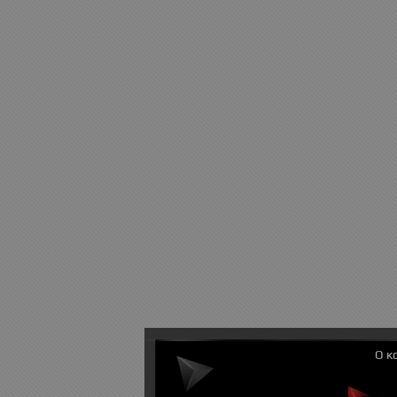
Предзаказ
О к