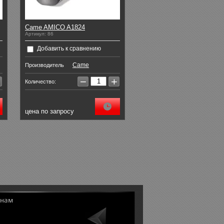
Came AMICO A1824
Артикул:
86
Добавить к сравнению
Came
Производитель
−
+
Количество:
цена по запросу
 нам