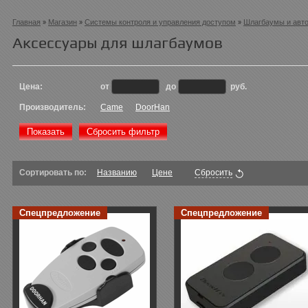
Главная
Магазин
Системы контроля и управления доступом
Шлагбаумы и авто
Аксессуары для шлагбаумов
Цена:
от
до
руб.
Производитель:
Came
DoorHan
Показать
Сбросить фильтр
Сортировать по:
Названию
Цене
Сбросить
Спецпредложение
Спецпредложение